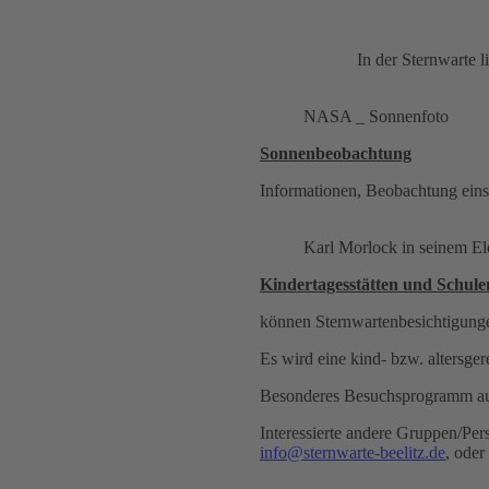
In der Sternwarte l
NASA _ Sonnenfoto
Sonnenbeobachtung
Informationen, Beobachtung ein
Karl Morlock in seinem E
Kindertagesstätten und Schule
können Sternwartenbesichtigung
Es wird eine kind- bzw. altersge
Besonderes Besuchsprogramm auf
Interessierte andere Gruppen/Pe
info@sternwarte-beelitz.de
, oder